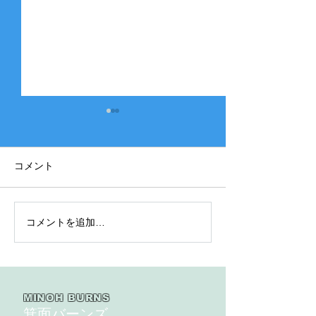
コメント
コメントを追加…
2025年度 Bクラス 関西団
2025年度 Aク
地連盟 第110回中央決勝
縞） 豊中豊友
大会北大阪支部予選４戦
６回豊中豊友大
目
MINOH BURNS
箕面バーンズ