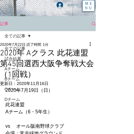
ME
ログイン
NU
記事
全ての記事
2020年7月22日
読了時間: 1分
全ての記事
2020年 Aクラス 此花連盟
試合結果
第45回選西大阪争奪戦大会
Aチーム
（1回戦）
Bチーム
更新日：
2020年11月16日
Cチーム
2020年7月19日（日）
Dチーム
此花連盟
Aチーム（6・5年生） 
vs　 オール阪南野球クラブ   
会場：常吉緑地グラウンド 