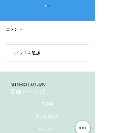
コメント
2026年度 練習
コメントを追加…
2026年度 此花連盟 第
43回大阪府イ知事杯争奪
戦大会１回戦
MINOH BURNS
箕面バーンズ
TOP
新入部員募集
ギャラリー