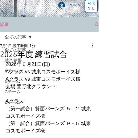
ME
ログイン
NU
記事
全ての記事
7月1日
読了時間: 1分
全ての記事
2026年度 練習試合
試合結果
2026年６月21日(日)
Aチーム
Aクラス vs 城東コスモボーイズ様
Aクラス vs 城東コスモボーイズ様
Bチーム
会場:萱野北グラウンド
Cチーム
Aクラス
Dチーム
（第一試合）箕面バーンズ ５ - ２ 城東
コスモボーイズ様
（第二試合）箕面バーンズ ９ - ５ 城東
コスモボーイズ様