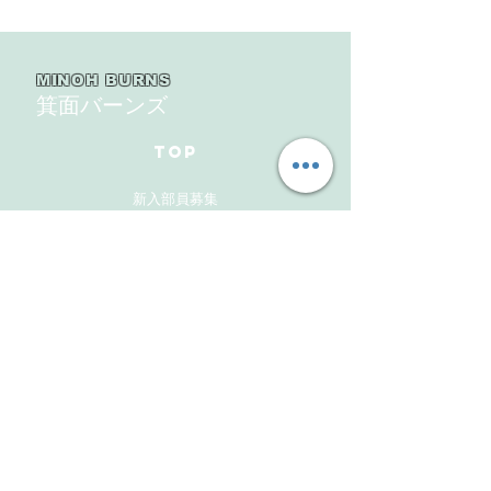
大会北大阪支部予選４戦
６回豊中豊友大
目
MINOH BURNS
箕面バーンズ
TOP
新入部員募集
ギャラリー
メンバーズサイト
お問い合わせ
Follow Us
Instagram