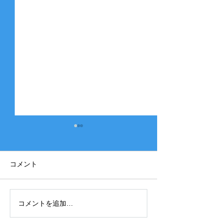
コメント
コメントを追加…
2025年度 Bクラス 関西団
2025年度 Aク
地連盟 第110回中央決勝
縞） 豊中豊友