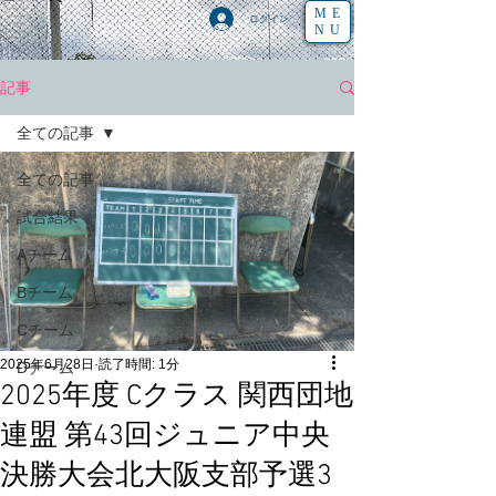
ME
ログイン
NU
記事
全ての記事
全ての記事
試合結果
Aチーム
Bチーム
Cチーム
2025年6月28日
読了時間: 1分
Dチーム
2025年度 Cクラス 関西団地
連盟 第43回ジュニア中央
決勝大会北大阪支部予選3