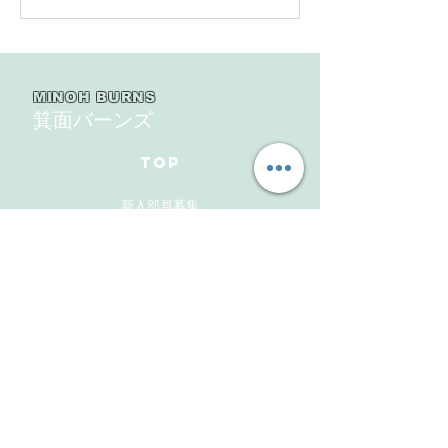
地連盟 第110回中央決勝
縞） 豊中豊友
大会北大阪支部予選４戦
６回豊中豊友大
目
MINOH BURNS
箕面バーンズ
TOP
新入部員募集
ギャラリー
メンバーズサイト
お問い合わせ
Follow Us