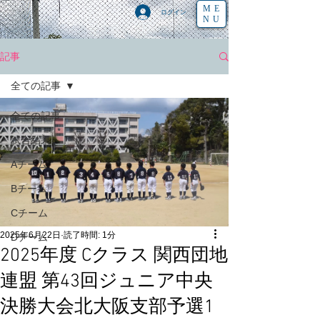
ME
ログイン
NU
記事
全ての記事
全ての記事
試合結果
Aチーム
Bチーム
Cチーム
2025年6月22日
読了時間: 1分
Dチーム
2025年度 Cクラス 関西団地
連盟 第43回ジュニア中央
決勝大会北大阪支部予選1