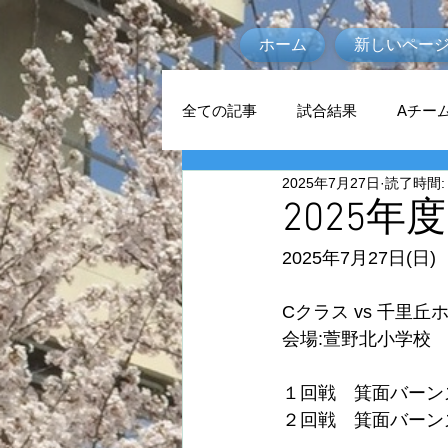
ホーム
新しいペー
全ての記事
試合結果
Aチー
2025年7月27日
読了時間:
2025年
2025年7月27日(日)
Cクラス vs 千里
会場:萱野北小学校
１回戦　箕面バーンズ
２回戦　箕面バーンズ