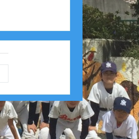
25年度 Aクラス（縦縞） 豊
友連合 第４６回豊中豊
会１回戦
Links