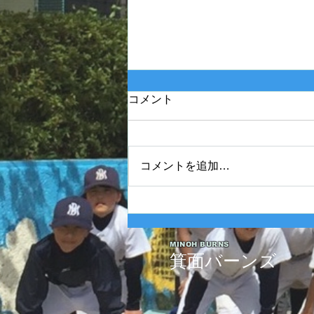
コメント
コメントを追加…
2025年度 Bクラス 関西団地連
盟 第110回中央決勝大会北大
阪支部予選最終戦
MINOH BURNS
箕面バーンズ