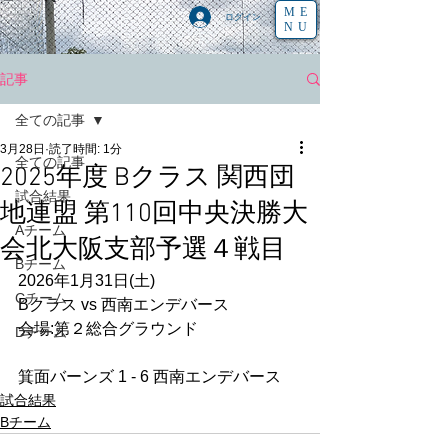
ME
ログイン
NU
記事
全ての記事
3月28日
読了時間: 1分
全ての記事
2025年度 Bクラス 関西団
試合結果
地連盟 第110回中央決勝大
Aチーム
会北大阪支部予選４戦目
Bチーム
2026年1月31日(土)
Cチーム
Bクラス vs 西南エンデバース
会場:第２総合グラウンド
Dチーム
箕面バーンズ 1 - 6 西南エンデバース
試合結果
Bチーム