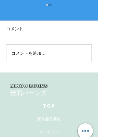
コメント
コメントを追加…
2025年度 Aクラス（縦
2025年度 Aク
縞） 豊中豊友連合 第４
縞） 関西団地連盟
６回豊中豊友大会１回戦
年度理事長旗敗
MINOH BURNS
箕面バーンズ
TOP
新入部員募集
ギャラリー