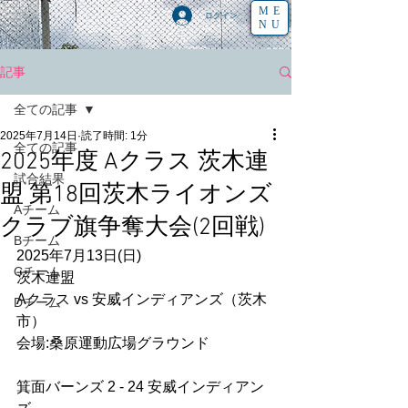
ME
ログイン
NU
記事
全ての記事
2025年7月14日
読了時間: 1分
全ての記事
2025年度 Aクラス 茨木連
試合結果
盟 第18回茨木ライオンズ
Aチーム
クラブ旗争奪大会(2回戦)
Bチーム
2025年7月13日(日)
Cチーム
茨木連盟
Aクラス vs 安威インディアンズ（茨木
Dチーム
市）
会場:桑原運動広場グラウンド
箕面バーンズ 2 - 24 安威インディアン