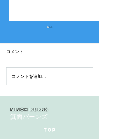
コメント
コメントを追加…
2025年度 Bクラス 関西団
2025年度 Aク
地連盟 第110回中央決勝
縞） 豊中豊友
大会北大阪支部予選４戦
６回豊中豊友大
目
MINOH BURNS
箕面バーンズ
TOP