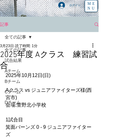
ME
ログイン
NU
記事
全ての記事
3月23日
読了時間: 1分
全ての記事
2025年度 Aクラス 練習試
試合結果
合
Aチーム
2025年10月12日(日)
Bチーム
Aクラス vs ジュニアファイターズ様(西
Cチーム
宮市)
Dチーム
会場:萱野北小学校
1試合目
箕面バーンズ 0 - 9 ジュニアファイター
ズ