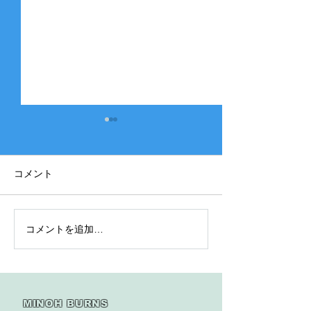
コメント
コメントを追加…
2025年度 Bクラス 関西団
2025年度 Aク
地連盟 第110回中央決勝
縞） 豊中豊友
大会北大阪支部予選４戦
６回豊中豊友大
目
MINOH BURNS