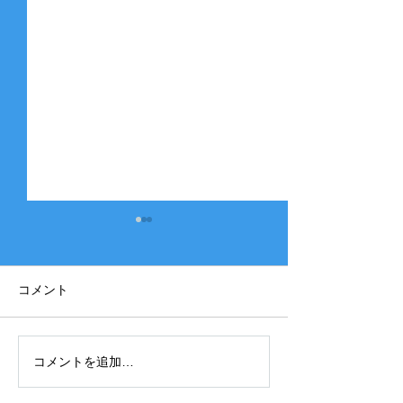
コメント
コメントを追加…
2025年度 Bクラス 関西団
2025年度 Aク
地連盟 第110回中央決勝
縞） 豊中豊友