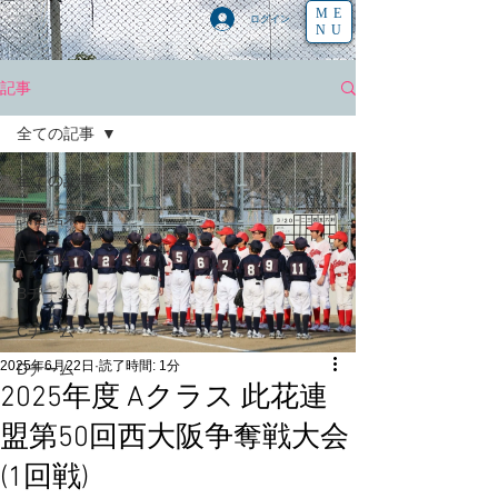
ME
ログイン
NU
記事
全ての記事
全ての記事
試合結果
Aチーム
Bチーム
Cチーム
2025年6月22日
読了時間: 1分
Dチーム
2025年度 Aクラス 此花連
盟第50回西大阪争奪戦大会
(1回戦)