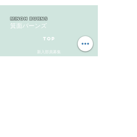
大会北大阪支部予選４戦
６回豊中豊友大
目
MINOH BURNS
箕面バーンズ
TOP
新入部員募集
ギャラリー
メンバーズサイト
お問い合わせ
Follow Us
Instagram