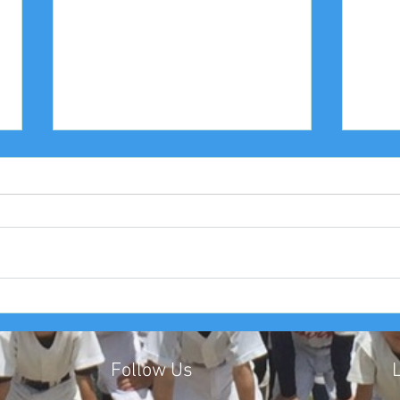
2025年度 Bクラス 関西団地連
20
盟 第110回中央決勝大会北大
中豊
阪支部予選４戦目
友大
Follow Us
​