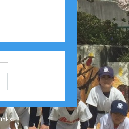
25年度 Aクラス（縦縞） 豊
友連合 第４６回豊中豊
会１回戦
Links