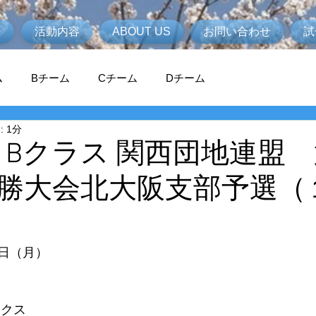
ジ
活動内容
ABOUT US
お問い合わせ
試
ム
Bチーム
Cチーム
Dチーム
 1分
度 Bクラス 関西団地連盟 
勝大会北大阪支部予選（
日（月）
ックス