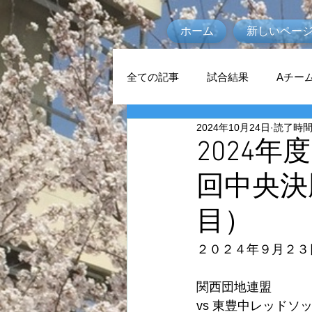
ホーム
新しいペー
全ての記事
試合結果
Aチー
2024年10月24日
読了時間:
2024年
回中央決
目）
２０２４年９月２３
関西団地連盟
vs 東豊中レッドソ