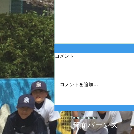
コメント
コメントを追加…
2025年度 Bクラス 関西団地連
盟 第110回中央決勝大会北大
阪支部予選最終戦
MINOH BURNS
箕面バーンズ