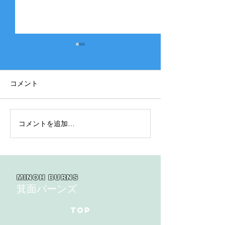
コメント
コメントを追加…
2025年度 Bクラス 関西団
2025年度 Aク
地連盟 第110回中央決勝
縞） 豊中豊友
大会北大阪支部予選４戦
６回豊中豊友大
目
MINOH BURNS
箕面バーンズ
TOP