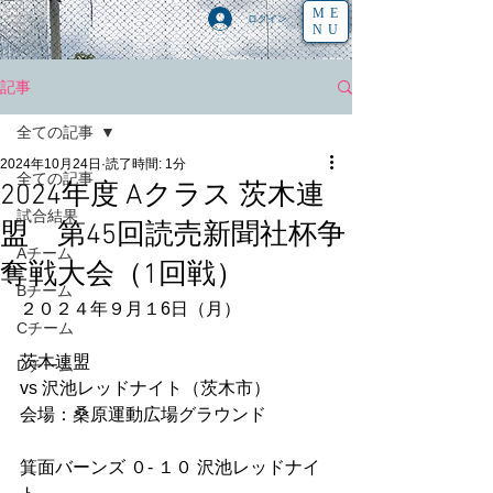
ME
ログイン
NU
記事
全ての記事
2024年10月24日
読了時間: 1分
全ての記事
2024年度 Aクラス 茨木連
試合結果
盟 第45回読売新聞社杯争
Aチーム
奪戦大会（1回戦）
Bチーム
２０２４年９月１6日（月）
Cチーム
茨木連盟
Dチーム
vs 沢池レッドナイト（茨木市）
会場：桑原運動広場グラウンド
箕面バーンズ ０- １０ 沢池レッドナイ