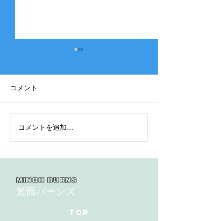
コメント
コメントを追加…
2025年度 Bクラス 関西団
2025年度 Aク
地連盟 第110回中央決勝
縞） 豊中豊友
大会北大阪支部予選４戦
６回豊中豊友大
目
MINOH BURNS
箕面バーンズ
TOP