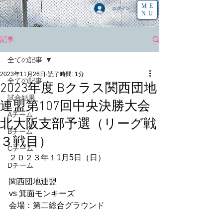
ME
ログイン
NU
記事
全ての記事
2023年11月26日
読了時間: 1分
全ての記事
2023年度 Bクラス関西団地
試合結果
連盟第107回中央決勝大会
Aチーム
北大阪支部予選（リーグ戦
Bチーム
３戦目）
Cチーム
２０２３年１1月5日（日）
Dチーム
関西団地連盟
vs 箕面モンキーズ
会場：第二総合グラウンド