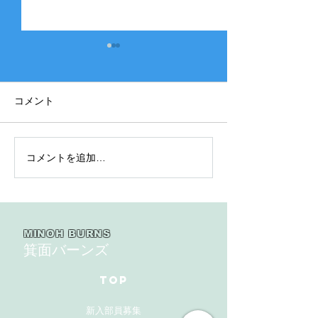
コメント
コメントを追加…
2025年度 Bクラス 関西団
2025年度 Aク
地連盟 第110回中央決勝
縞） 豊中豊友
大会北大阪支部予選４戦
６回豊中豊友大
目
MINOH BURNS
箕面バーンズ
TOP
新入部員募集