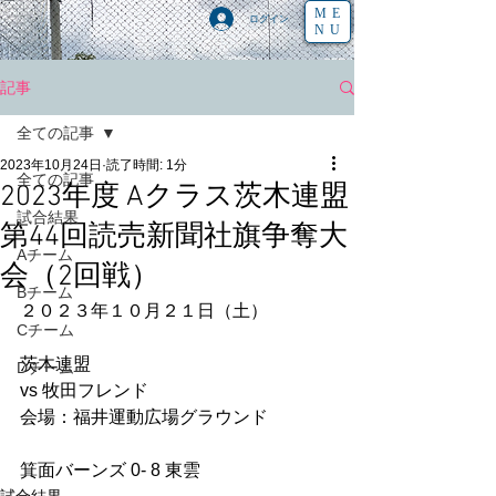
ME
ログイン
NU
記事
全ての記事
2023年10月24日
読了時間: 1分
全ての記事
2023年度 Aクラス茨木連盟
試合結果
第44回読売新聞社旗争奪大
Aチーム
会（2回戦）
Bチーム
２０２３年１０月２１日（土）
Cチーム
茨木連盟
Dチーム
vs 牧田フレンド
会場：福井運動広場グラウンド
箕面バーンズ 0- 8 東雲　　