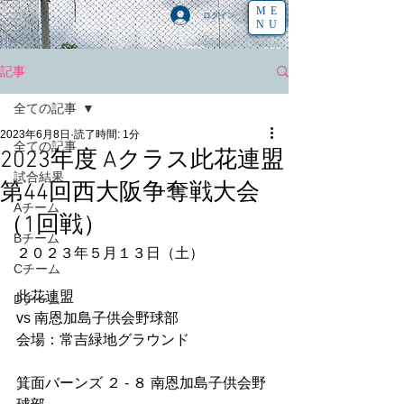
ME
ログイン
NU
記事
全ての記事
2023年6月8日
読了時間: 1分
全ての記事
2023年度 Aクラス此花連盟
試合結果
第44回西大阪争奪戦大会
Aチーム
（1回戦）
Bチーム
２０２３年５月１３日（土）
Cチーム
此花連盟
Dチーム
vs 南恩加島子供会野球部
会場：常吉緑地グラウンド
箕面バーンズ ２ - ８ 南恩加島子供会野