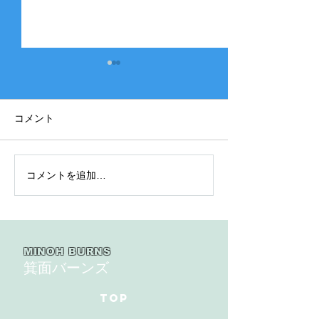
コメント
コメントを追加…
2025年度 Bクラス 関西団
2025年度 Aク
地連盟 第110回中央決勝
縞） 豊中豊友
大会北大阪支部予選４戦
６回豊中豊友大
目
MINOH BURNS
箕面バーンズ
TOP