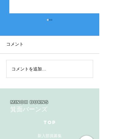
コメント
コメントを追加…
2025年度 Bクラス 関西団
2025年度 Aク
地連盟 第110回中央決勝
縞） 豊中豊友
大会北大阪支部予選４戦
６回豊中豊友大
目
MINOH BURNS
箕面バーンズ
TOP
新入部員募集