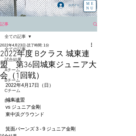
ME
ログイン
NU
記事
全ての記事
2022年4月23日
読了時間: 1分
全ての記事
2022年度 Bクラス 城東連
試合結果
盟 第36回城東ジュニア大
Aチーム
会（1回戦）
Bチーム
2022年4月17日（日）
Cチーム
城東連盟
Dチーム
vs ジュニア金剛
東中浜グラウンド
箕面バーンズ 3 - 9 ジュニア金剛