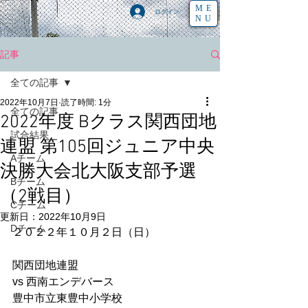
ME
ログイン
NU
記事
全ての記事
2022年10月7日
読了時間: 1分
全ての記事
2022年度 Bクラス関西団地
試合結果
連盟 第105回ジュニア中央
Aチーム
決勝大会北大阪支部予選
Bチーム
（2戦目）
Cチーム
更新日：
2022年10月9日
Dチーム
２０２２年１０月２日（日）
関西団地連盟
vs 西南エンデバース
豊中市立東豊中小学校