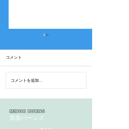
コメント
コメントを追加…
2025年度 Bクラス 関西団
2025年度 Aク
地連盟 第110回中央決勝
縞） 豊中豊友
大会北大阪支部予選４戦
６回豊中豊友大
目
MINOH BURNS
箕面バーンズ