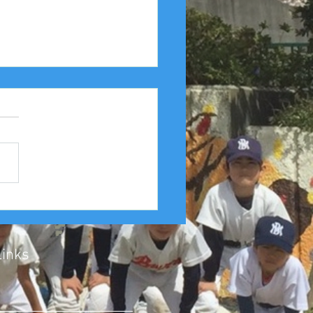
25年度 Aクラス（縦縞） 豊
友連合 第４６回豊中豊
会１回戦
Links