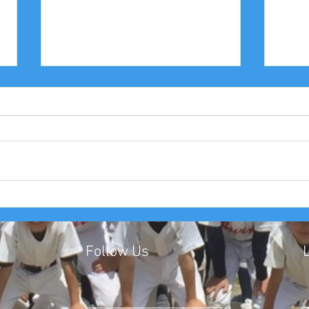
2025年度 Bクラス 関西団地連
20
盟 第110回中央決勝大会北大
中豊
阪支部予選４戦目
友大
Follow Us
​