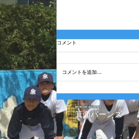
コメント
コメントを追加…
2025年度 Bクラス 関西団地連
盟 第110回中央決勝大会北大
阪支部予選最終戦
MINOH BURNS
箕面バーンズ