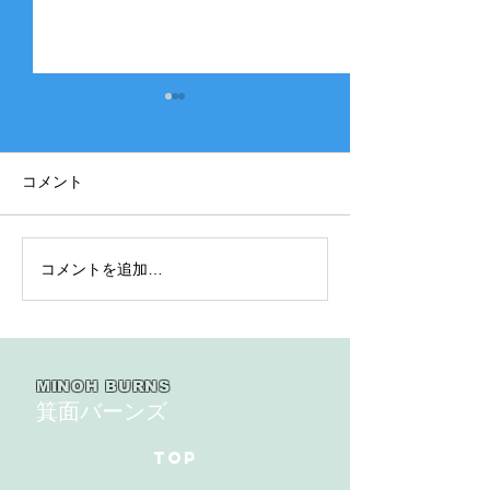
コメント
コメントを追加…
2025年度 Bクラス 関西団
2025年度 Aク
地連盟 第110回中央決勝
縞） 豊中豊友
大会北大阪支部予選４戦
６回豊中豊友大
目
MINOH BURNS
箕面バーンズ
TOP