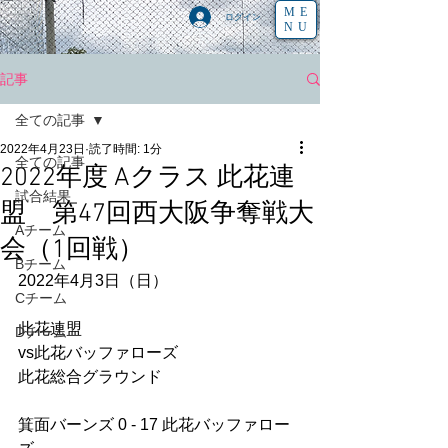
ME
ログイン
NU
記事
全ての記事
2022年4月23日
読了時間: 1分
全ての記事
2022年度 Aクラス 此花連
試合結果
盟 第47回西大阪争奪戦大
Aチーム
会（1回戦）
Bチーム
2022年4月3日（日）
Cチーム
此花連盟
Dチーム
vs此花バッファローズ
此花総合グラウンド
箕面バーンズ 0 - 17 此花バッファロー