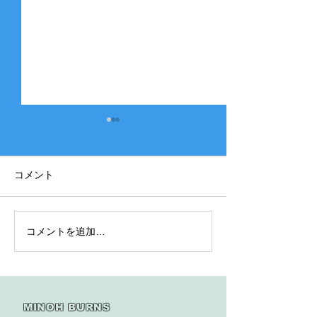
コメント
コメントを追加…
2025年度 Bクラス 関西団
2025年度 Aク
地連盟 第110回中央決勝
縞） 豊中豊友
大会北大阪支部予選４戦
６回豊中豊友大
目
MINOH BURNS