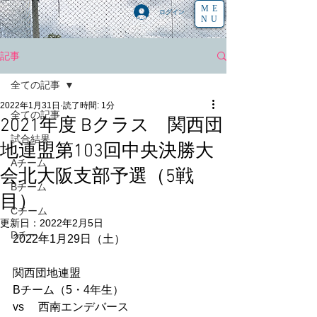
ME
ログイン
NU
記事
全ての記事
2022年1月31日
読了時間: 1分
全ての記事
2021年度 Bクラス 関西団
試合結果
地連盟第103回中央決勝大
Aチーム
会北大阪支部予選（5戦
Bチーム
目）
Cチーム
更新日：
2022年2月5日
Dチーム
2022年1月29日（土）
関西団地連盟
Bチーム（5・4年生） 
vs　 西南エンデバース   