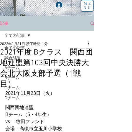
ME
ログイン
NU
記事
全ての記事
2022年1月31日
読了時間: 1分
全ての記事
2021年度 Bクラス 関西団
試合結果
地連盟第103回中央決勝大
Aチーム
会北大阪支部予選（1戦
Bチーム
目）
Cチーム
2021年11月23日（火）
Dチーム
関西団地連盟
Bチーム（5・4年生） 
vs　 牧田フレンド   
会場：高槻市立玉川小学校