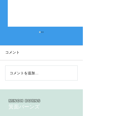
コメント
コメントを追加…
2025年度 Bクラス 関西団
2025年度 Aク
地連盟 第110回中央決勝
縞） 豊中豊友
大会北大阪支部予選４戦
６回豊中豊友大
目
MINOH BURNS
箕面バーンズ