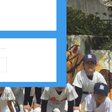
25年度 Aクラス（縦縞） 豊
友連合 第４６回豊中豊
会１回戦
Links