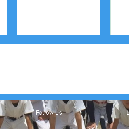
2025年度 Bクラス 関西団地連
20
盟 第110回中央決勝大会北大
中豊
阪支部予選４戦目
友大
Follow Us
​