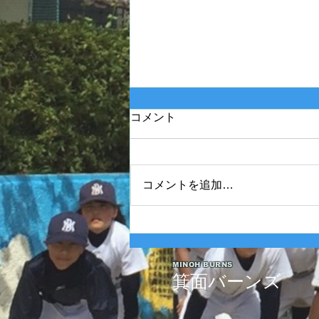
コメント
コメントを追加…
2025年度 Bクラス 関西団地連
盟 第110回中央決勝大会北大
阪支部予選最終戦
MINOH BURNS
箕面バーンズ