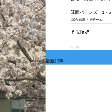
箕面バーンズ　1 - 
試合結果
Aチーム
最新記事