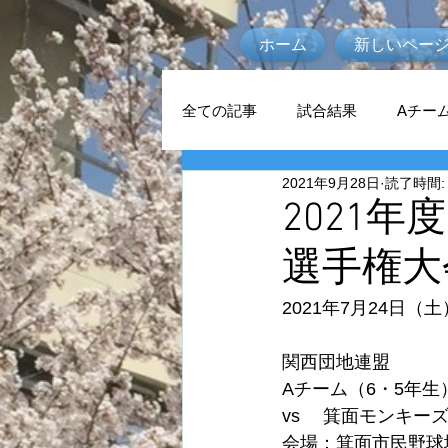
ホーム
新しいペー
全ての記事
試合結果
Aチー
2021年9月28日
読了時間:
2021年
選手権大
2021年7月24日（土
関西団地連盟
Aチーム（6・5年生）
vs　 箕面モンキーズ 
会場：箕面市民野球