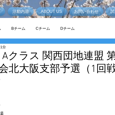
ジ
活動内容
ABOUT US
お問い合わせ
試
ム
Bチーム
Cチーム
Dチーム
 1分
度 Aクラス 関西団地連盟 第
会北大阪支部予選（1回
）
 
  
場