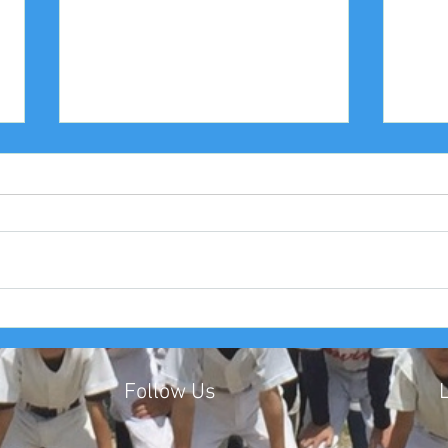
2025年度 Bクラス 関西団地連
20
盟 第110回中央決勝大会北大
中豊
阪支部予選４戦目
友大
Follow Us
​