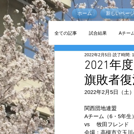
ホーム
新しいペー
全ての記事
試合結果
Aチー
2022年2月5日
読了時間: 
2021
旗敗者復
2022年2月5日（土
関西団地連盟
Aチーム（6・5年生）
vs　 牧田フレンド
会場：
高槻市立玉川