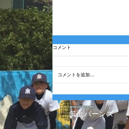
コメント
コメントを追加…
2025年度 Bクラス 関西団地連
盟 第110回中央決勝大会北大
阪支部予選最終戦
MINOH BURNS
箕面バーンズ