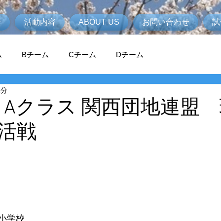
ジ
活動内容
ABOUT US
お問い合わせ
試
ム
Bチーム
Cチーム
Dチーム
1分
年度 Aクラス 関西団地連盟
活戦
）
 
小学校