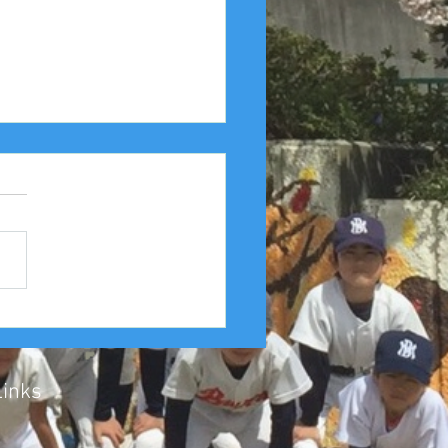
25年度 Aクラス（縦縞） 豊
友連合 第４６回豊中豊
会１回戦
Links