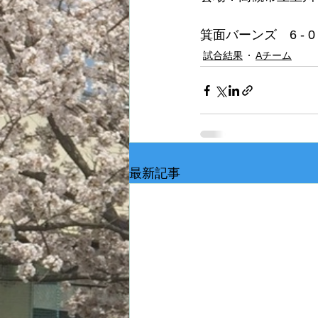
箕面バーンズ　6 - 
試合結果
Aチーム
最新記事