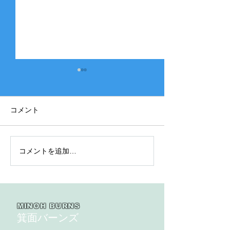
コメント
コメントを追加…
2025年度 Bクラス 関西団
2025年度 Aク
地連盟 第110回中央決勝
縞） 豊中豊友
大会北大阪支部予選４戦
６回豊中豊友大
目
MINOH BURNS
箕面バーンズ