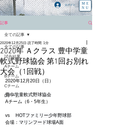
ME
ログイン
NU
記事
全ての記事
2020年12月25日
読了時間: 1分
全ての記事
2020年 Ａクラス 豊中学童
試合結果
軟式野球協会 第1回お別れ
Aチーム
大会（1回戦）
Bチーム
2020年12月20日（日）
Cチーム
豊中学童軟式野球協会
Dチーム
Aチーム（6・5年生） 
vs　 
HOTファミリー少年野球部
会場：
マリンフード球場A面