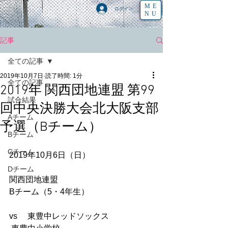
ME
ログイン
NU
記事
全ての記事
2019年10月7日
読了時間: 1分
全ての記事
2019年 関西団地連盟 第99
試合結果
回中央決勝大会北大阪支部
Aチーム
予選（Bチーム）
Bチーム
Cチーム
2019年10月6日（日） 
Dチーム
関西団地連盟
Bチーム（5・4年生） 
vs　 東豊中レッドソックス  