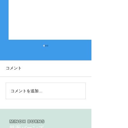
コメント
コメントを追加…
2025年度 Bクラス 関西団
2025年度 Aク
地連盟 第110回中央決勝
縞） 豊中豊友
大会北大阪支部予選４戦
６回豊中豊友大
目
MINOH BURNS