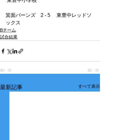
 東豊中小学校  
箕面バーンズ　2 - 5　 東豊中レッドソ
ックス  
Bチーム
試合結果
すべて表示
最新記事