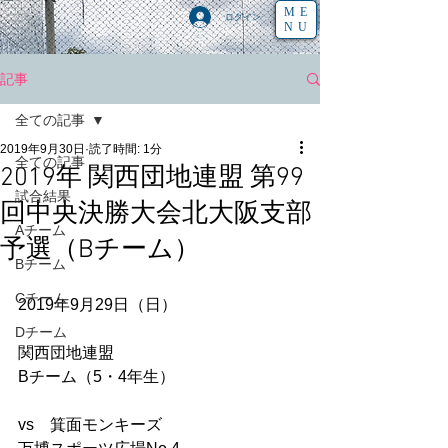
ME
ログイン
NU
記事
全ての記事
2019年9月30日
読了時間: 1分
全ての記事
2019年 関西団地連盟 第99
試合結果
回中央決勝大会北大阪支部
Aチーム
予選（Bチーム）
Bチーム
Cチーム
2019年9月29日（日） 
Dチーム
関西団地連盟
Bチーム（5・4年生） 
vs　箕面モンキーズ 