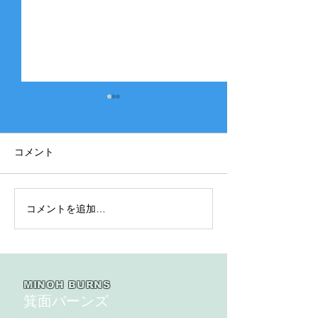
コメント
コメントを追加…
2025年度 Bクラス 関西団
2025年度 Aク
地連盟 第110回中央決勝
縞） 豊中豊友
大会北大阪支部予選４戦
６回豊中豊友大
目
MINOH BURNS
箕面バーンズ