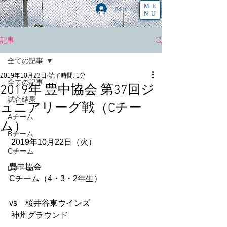
ME
ログイン
NU
記事
全ての記事
2019年10月23日
読了時間: 1分
全ての記事
2019年 豊中協会 第37回ジ
試合結果
ュニアリーグ戦（Cチー
Aチーム
ム）
Bチーム
 2019年10月22日（火） 
Cチーム
豊中協会
Dチーム
Cチーム（4・3・2年生） 
vs　桜井谷東ウインズ  
 神州グラウンド   