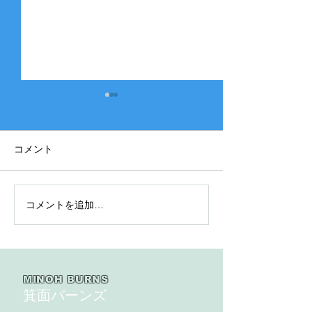
コメント
コメントを追加…
2025年度 Bクラス 関西団
2025年度 Aク
地連盟 第110回中央決勝
縞） 豊中豊友
大会北大阪支部予選４戦
６回豊中豊友大
目
MINOH BURNS
箕面バーンズ