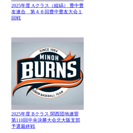
2025年度 Aクラス（縦縞） 豊中豊
友連合 第４６回豊中豊友大会１
回戦
2025年度 Bクラス 関西団地連盟
第110回中央決勝大会北大阪支部
予選最終戦