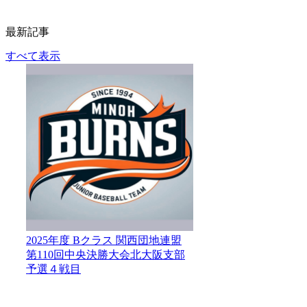
最新記事
すべて表示
2025年度 Bクラス 関西団地連盟
第110回中央決勝大会北大阪支部
予選４戦目