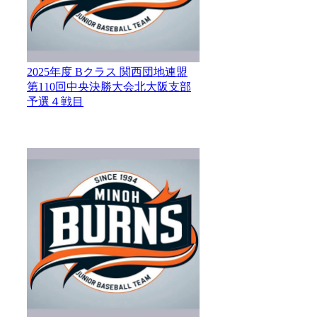
2025年度 Bクラス 関西団地連盟
第110回中央決勝大会北大阪支部
予選４戦目