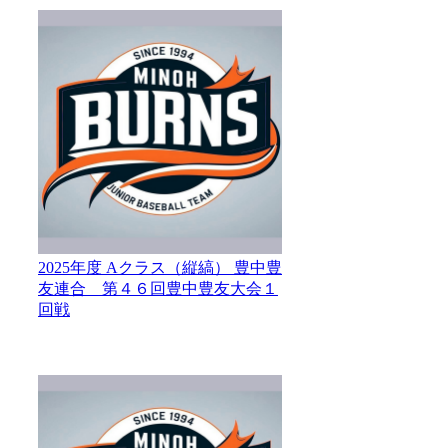
2025年度 Aクラス（縦縞） 豊中豊
友連合 第４６回豊中豊友大会１
回戦