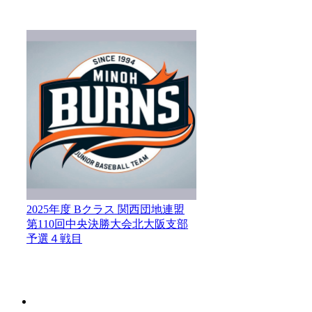
2025年度 Bクラス 関西団地連盟
第110回中央決勝大会北大阪支部
予選４戦目