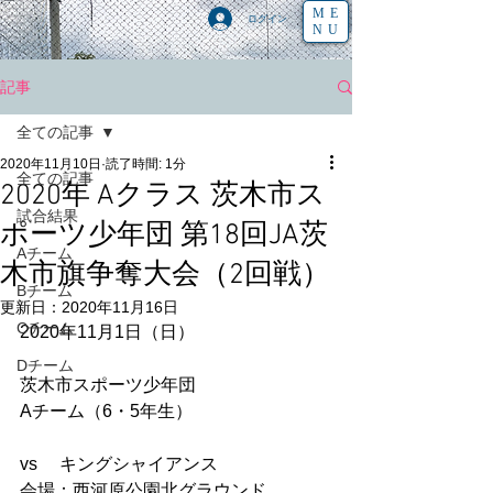
ME
ログイン
NU
記事
全ての記事
2020年11月10日
読了時間: 1分
全ての記事
2020年 Aクラス 茨木市ス
試合結果
ポーツ少年団 第18回JA茨
Aチーム
木市旗争奪大会（2回戦）
Bチーム
更新日：
2020年11月16日
Cチーム
2020年11月1日（日）
Dチーム
茨木市スポーツ少年団
Aチーム（6・5年生） 
vs　 キングシャイアンス
会場：西河原公園北グラウンド 