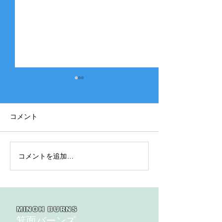
コメント
コメントを追加…
2025年度 Bクラス 関西団
2025年度 Aク
地連盟 第110回中央決勝
縞） 豊中豊友
大会北大阪支部予選４戦
６回豊中豊友大
目
MINOH BURNS
箕面バーンズ