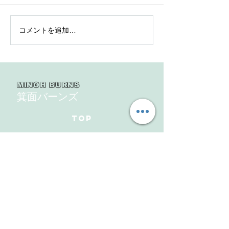
コメントを追加…
2025年度 Bクラス 関西団
2025年度 Aク
地連盟 第110回中央決勝
縞） 豊中豊友
大会北大阪支部予選４戦
６回豊中豊友大
目
MINOH BURNS
箕面バーンズ
TOP
新入部員募集
ギャラリー
メンバーズサイト
お問い合わせ