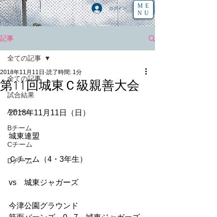
ME
ログイン
NU
記事
全ての記事
2018年11月11日
読了時間: 1分
全ての記事
第11回城東Ｃ級親善大会
試合結果
Aチーム
2018年11月11日（日）
Bチーム
城東連盟 
Cチーム
Ｃチーム（4・3年生）
Dチーム
vs　城東ジャガーズ
今津公園グラウンド