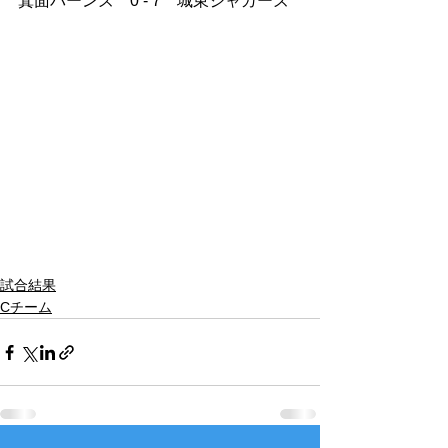
箕面バーンズ　0 - 7　城東ジャガーズ
試合結果
Cチーム