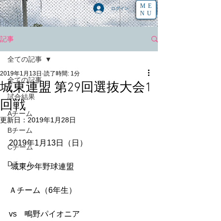
ME
ログイン
NU
記事
全ての記事
2019年1月13日
読了時間: 1分
全ての記事
城東連盟 第29回選抜大会1
試合結果
回戦
Aチーム
更新日：
2019年1月28日
Bチーム
2019年1月13日（日）
Cチーム
Dチーム
 城東少年野球連盟 
Ａチーム（6年生）
vs　鴫野パイオニア