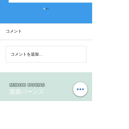
コメント
コメントを追加…
2025年度 Bクラス 関西団
2025年度 Aク
地連盟 第110回中央決勝
縞） 豊中豊友
大会北大阪支部予選４戦
６回豊中豊友大
目
MINOH BURNS
箕面バーンズ
TOP
新入部員募集
ギャラリー