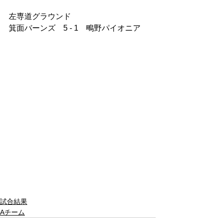
左専道グラウンド
箕面バーンズ　5 - 1　鴫野パイオニア
試合結果
Aチーム