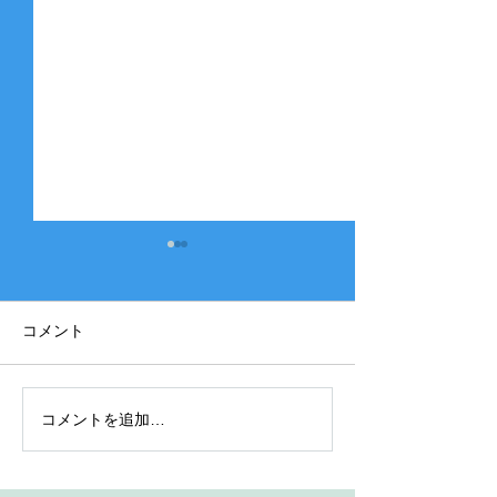
コメント
コメントを追加…
2025年度 Bクラス 関西団
2025年度 Aク
地連盟 第110回中央決勝
縞） 豊中豊友
大会北大阪支部予選４戦
６回豊中豊友大