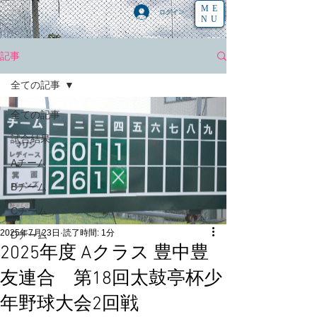
ME
ログイン
NU
記事
全ての記事
全ての記事
試合結果
Aチーム
Bチーム
Cチーム
2025年7月23日
読了時間: 1分
Dチーム
2025年度 Aクラス 豊中豊
友連合 第18回太鼓亭杯少
年野球大会2回戦